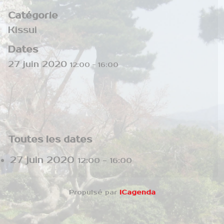
Catégorie
Kissui
Dates
27 juin 2020
12:00
-
16:00
Toutes les dates
27 juin 2020
12:00 - 16:00
Propulsé par
iCagenda