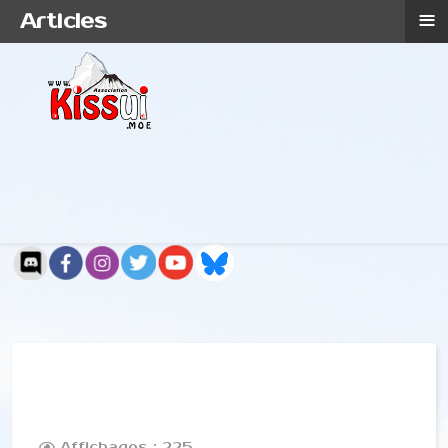
≡
Articles
Affichages : 225