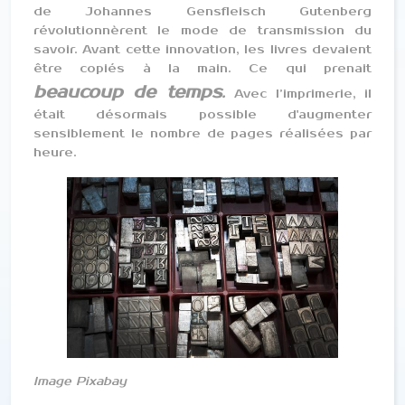
de Johannes Gensfleisch Gutenberg
révolutionnèrent le mode de transmission du
savoir. Avant cette innovation, les livres devaient
être copiés à la main. Ce qui prenait
beaucoup de temps
.
Avec l’imprimerie, il
était désormais possible d'augmenter
sensiblement le nombre de pages réalisées par
heure.
Image Pixabay