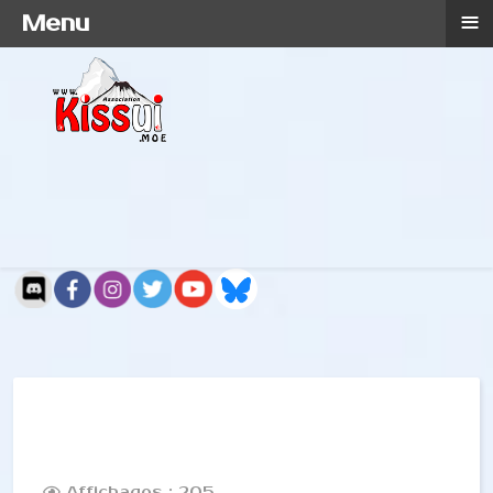
≡
Menu
Affichages : 205