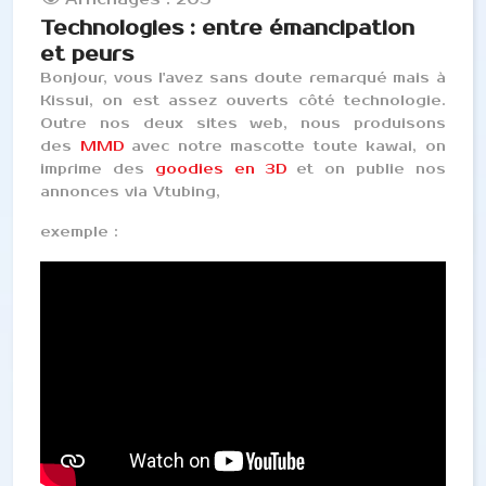
Technologies : entre émancipation
et peurs
Bonjour, vous l'avez sans doute remarqué mais à
Kissui, on est assez ouverts côté technologie.
Outre nos deux sites web, nous produisons
des
MMD
avec notre mascotte toute kawai, on
imprime des
goodies en 3D
et on publie nos
annonces via Vtubing,
exemple :