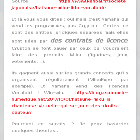
Source
https://www.kanpai.fr/societe-
japonaise/hatsune-miku-lidol-vocaloide
Et là vous vous dites : oui mais c’est Yamaha qui
vend les programmes, pas Crypton ! Certes, ce
sont des entités juridiques séparées mais elles
des contrats de licence
sont liées par
.
Crypton se font payer par ceux qui voudraient
faire des produits Miku (figurines, jeux,
vêtements, …).
Ils gagnent aussi sur les grands concerts qu’ils
organisent régulièrement (MikuExpo par
exemple). Et Yamaha vend des licences
Vocaloid ! Win-win.
https://blog.economie-
numerique.net/2017/10/01/hatsune-miku-la-
chanteuse-virtuelle-qui-se-joue-des-droits-
dauteur/
Pourquoi ce succès ? Je peux hasarder
quelques théories :