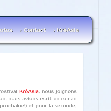
otos
Contact
KréAsia
festival
KréAsia
, nous joignons
ion, nous avions écrit un roman
prochaine!) et pour la seconde,