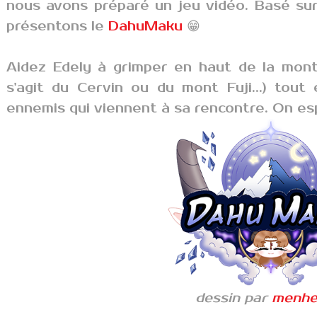
nous avons préparé un jeu vidéo. Basé su
présentons le
DahuMaku
😁
Aidez Edely à grimper en haut de la monta
s'agit du Cervin ou du mont Fuji...) tout
ennemis qui viennent à sa rencontre. On es
dessin par
menhe