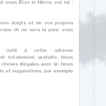
ont vous
Ê
tes le
H
éros est né :
pres doigts et de vos propres
ucune IA ne sera là pour vous
 outil à cette adresse
est totalement gratuite. Nous
 choses illégales avec 😁. Nous
is et suggestions, par exemple