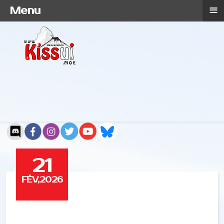
≡
Menu
21
FÉV,2026