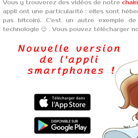
Vous y trouverez des vidéos de notre
chai
appli ont une particularité : elles sont hébe
pas bitcoin). C'est un autre exemple de
technologie 😉 . Vous pouvez télécharger no