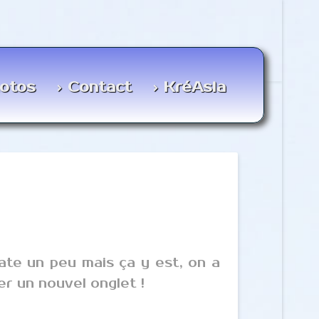
otos
Contact
KréAsia
date un peu mais ça y est, on a
er un nouvel onglet !