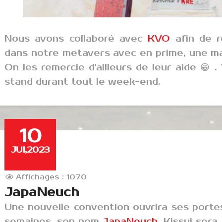
Nous avons collaboré avec
KVO
afin de r
dans notre metavers avec en prime, une mag
On les remercie d'ailleurs de leur aide 😁 .
stand durant tout le week-end.
10
JUI,2023
Affichages : 1070
JapaNeuch
Une nouvelle convention ouvrira ses porte
semaines, son nom
JapaNeuch
. Kissui ser