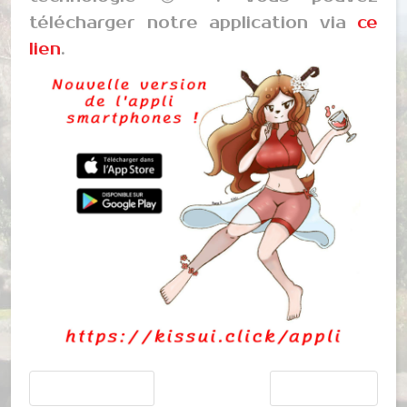
télécharger notre application via
ce
lien
.
Article précédent : Expo toujours en ligne
Article suivant : C
Précédent
Suivant