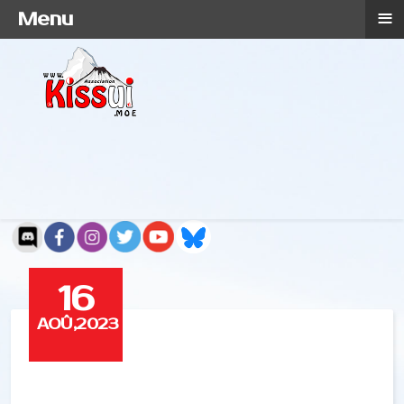
≡
Menu
16
AOÛ,2023