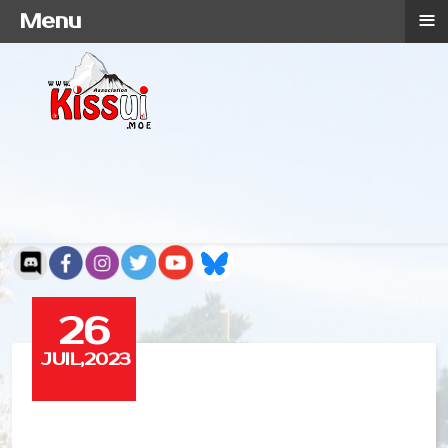
≡
Menu
26
JUIL,2023