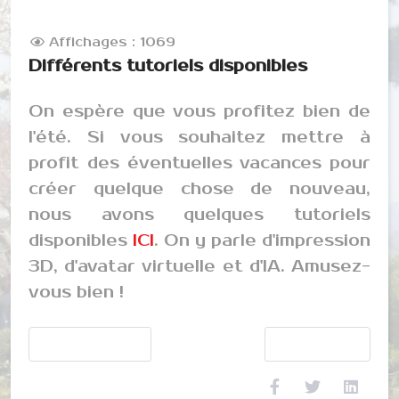
Affichages : 1069
Différents tutoriels disponibles
On espère que vous profitez bien de
l'été. Si vous souhaitez mettre à
profit des éventuelles vacances pour
créer quelque chose de nouveau,
nous avons quelques tutoriels
disponibles
ICI
. On y parle d'impression
3D, d'avatar virtuelle et d'IA. Amusez-
vous bien !
Article précédent : Création Personnelle Numérique
Article suivant : No
Précédent
Suivant