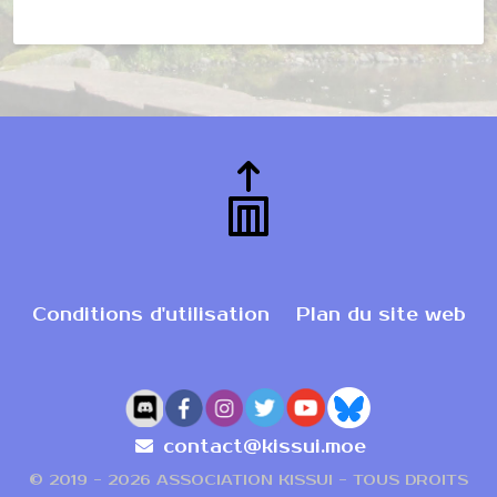
Conditions d'utilisation
Plan du site web
contact@kissui.moe
© 2019 -
2026 ASSOCIATION KISSUI - TOUS DROITS