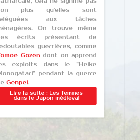
atriarcale, cela ne signifie pas
non plus qu'elles sont
reléguées aux tâches
ménagères. On trouve même
des écrits présentant de
edoutables guerrières, comme
Tomoe Gozen
dont on apprend
les exploits dans le "Heike
onogatari" pendant la guerre
de
Genpei
.
Lire la suite : Les femmes
dans le Japon médiéval