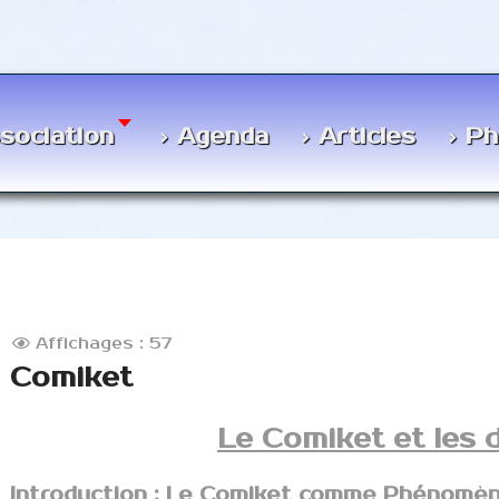
ssociation
Agenda
Articles
Ph
Affichages : 57
Comiket
Le Comiket et les 
Introduction : Le Comiket comme Phénomène