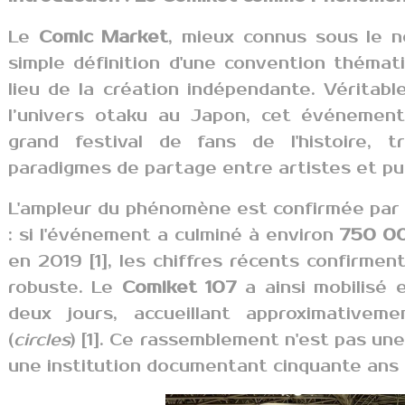
Le
Comic Market
, mieux connus sous le
simple définition d'une convention théma
lieu de la création indépendante. Véritab
l’univers otaku au Japon, cet événement
grand festival de fans de l'histoire, t
paradigmes de partage entre artistes et pub
L'ampleur du phénomène est confirmée par 
: si l'événement a culminé à environ
750 00
en 2019 [1], les chiffres récents confirme
robuste. Le
Comiket 107
a ainsi mobilisé 
deux jours, accueillant approximative
(
circles
) [1]. Ce rassemblement n'est pas une
une institution documentant cinquante ans 