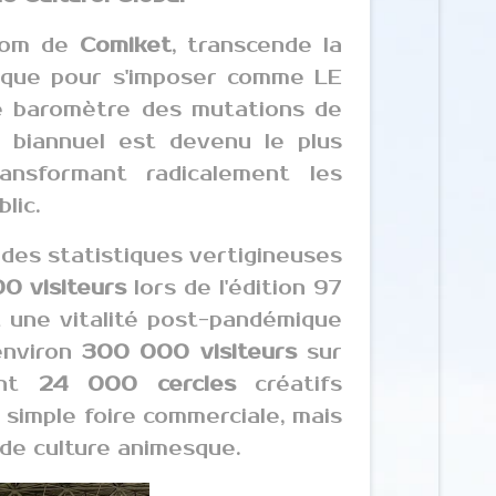
 nom de
Comiket
, transcende la
tique pour s'imposer comme LE
le baromètre des mutations de
 biannuel est devenu le plus
ransformant radicalement les
lic.
des statistiques vertigineuses
0 visiteurs
lors de l'édition 97
nt une vitalité post-pandémique
environ
300 000 visiteurs
sur
ment
24 000 cercles
créatifs
 simple foire commerciale, mais
de culture animesque.