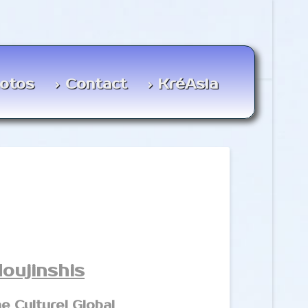
otos
Contact
KréAsia
doujinshis
 Culturel Global