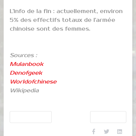
L'info de la fin : actuellement, environ
5% des effectifs totaux de l'armée
chinoise sont des femmes.
Sources :
Mulanbook
Denofgeek
Worldofchinese
Wikipedia
Article précédent : Kirin / Qilin
Article suivant : La
Précédent
Suivant