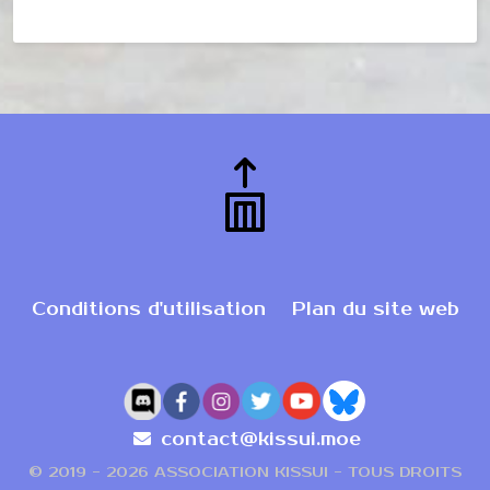
Conditions d'utilisation
Plan du site web
contact@kissui.moe
© 2019 -
2026 ASSOCIATION KISSUI - TOUS DROITS