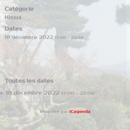
Catégorie
Kissui
Dates
18 décembre 2022
17:00
-
22:00
Toutes les dates
18 décembre 2022
17:00 - 22:00
Propulsé par
iCagenda