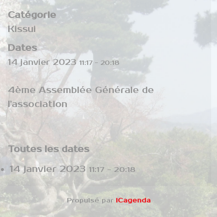
Catégorie
Kissui
Dates
14 janvier 2023
11:17
-
20:18
4ème Assemblée Générale de
l'association
Toutes les dates
14 janvier 2023
11:17 - 20:18
Propulsé par
iCagenda