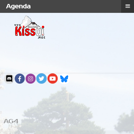
≡
Agenda
AG4