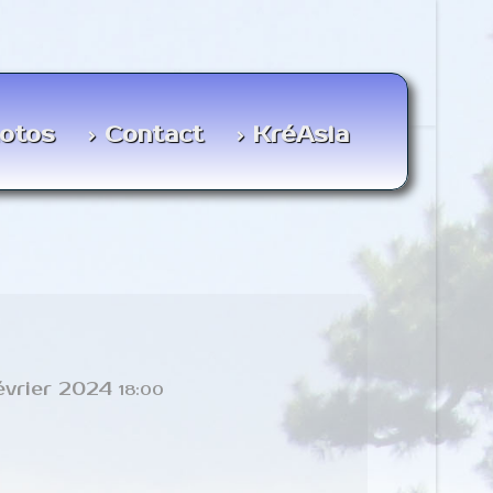
otos
Contact
KréAsia
évrier 2024
18:00