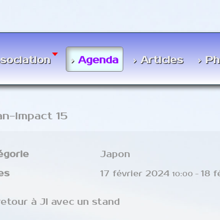
Agenda
ssociation
Articles
Ph
an-Impact 15
égorie
Japon
es
17 février 2024
18 f
10:00
-
retour à JI avec un stand