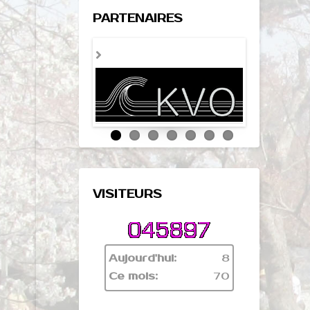
PARTENAIRES
VISITEURS
Aujourd'hui:
8
Ce mois:
70