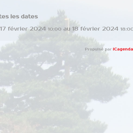
tes les dates
17 février 2024
au
18 février 2024
10:00
18:0
Propulsé par
iCagenda