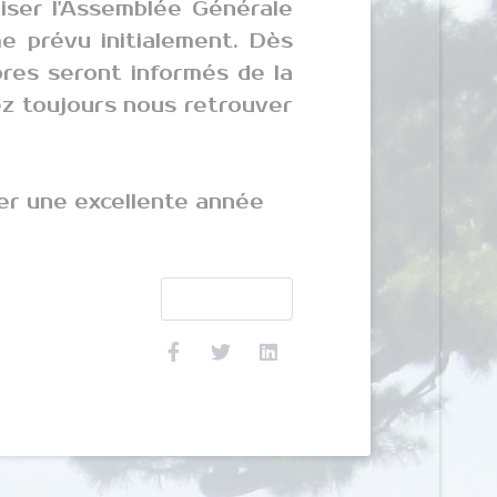
iser l'Assemblée Générale
e prévu initialement. Dès
bres seront informés de la
z toujours nous retrouver
er une excellente année
Article suivant : Noyeux Joël
Suivant