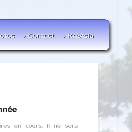
otos
Contact
KréAsia
nnée
ires en cours, il ne sera