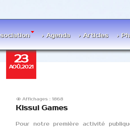
ssociation
Agenda
Articles
Ph
23
AOÛ,2021
Affichages : 1868
Kissui Games
Pour notre première activité publiq