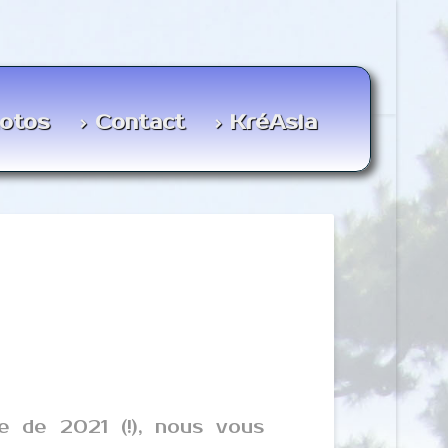
otos
Contact
KréAsia
ue de 2021 (!), nous vous