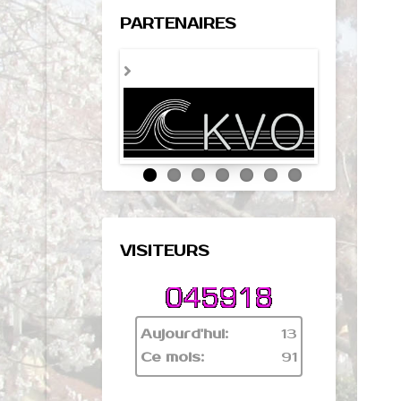
PARTENAIRES
VISITEURS
Aujourd'hui:
13
Ce mois:
91