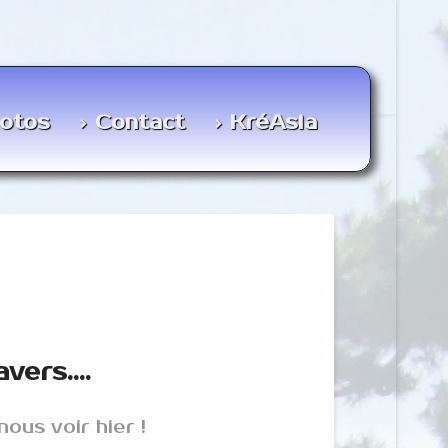
otos
Contact
KréAsia
vers....
ous voir hier !