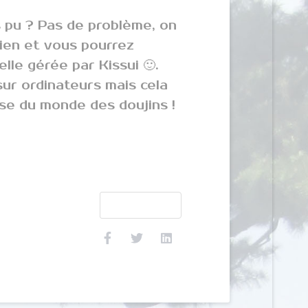
s pu ? Pas de problème, on
ien et vous pourrez
elle gérée par Kissui 🙂.
sur ordinateurs mais cela
se du monde des doujins !
Article suivant : Edely gagne un niveau
Suivant