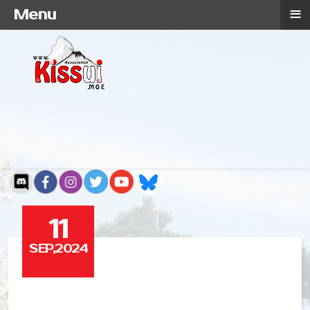
≡
Menu
11
SEP,2024