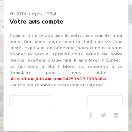
Affichages : 954
Votre avis compte
Comme dit précédemment, votre avis compte pour
nous. Que vous soyez venu en tant que visiteur,
invité, exposant ou bénévole, nous tenons à vous
donner la parole. Qu'avez-vous pensé de notre
festival KréAsia ? Que faut-il améliorer ? Qu'est-
ce qui vous a plu ? Merci de répondre à ce
formulaire pour nous aider :
https://form.jotform.com/242536059666364
.
Toutes les réponses resteront en interne.
Article précédent : Photos et vidéos
Article suivant : KréA
Précédent
Suivant