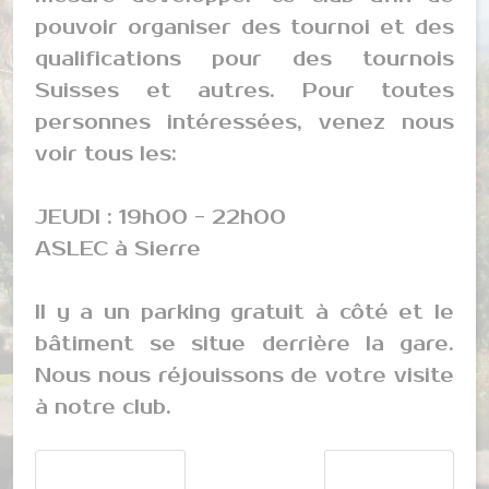
pouvoir organiser des tournoi et des
qualifications pour des tournois
Suisses et autres. Pour toutes
personnes intéressées, venez nous
voir tous les:
JEUDI : 19h00 - 22h00
ASLEC à Sierre
Il y a un parking gratuit à côté et le
bâtiment se situe derrière la gare.
Nous nous réjouissons de votre visite
à notre club.
Article précédent : Les mangas et Light-Novels
Article suivant : An
Précédent
Suivant