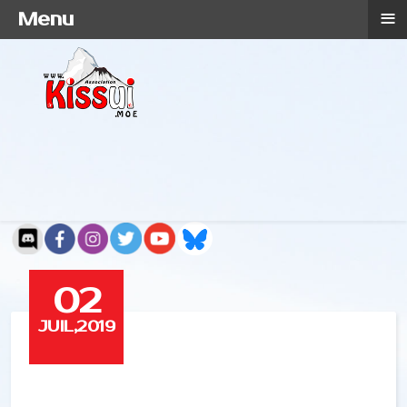
≡
Menu
02
JUIL,2019