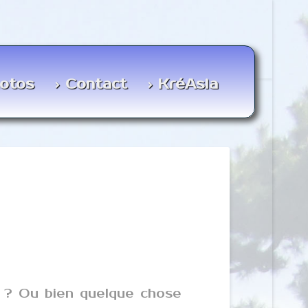
otos
Contact
KréAsia
e ? Ou bien quelque chose