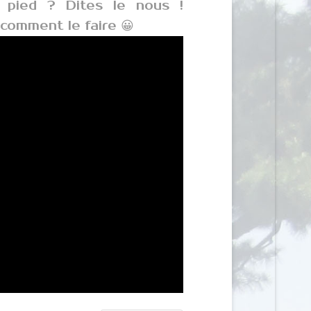
 pied ? Dites le nous !
comment le faire 😀