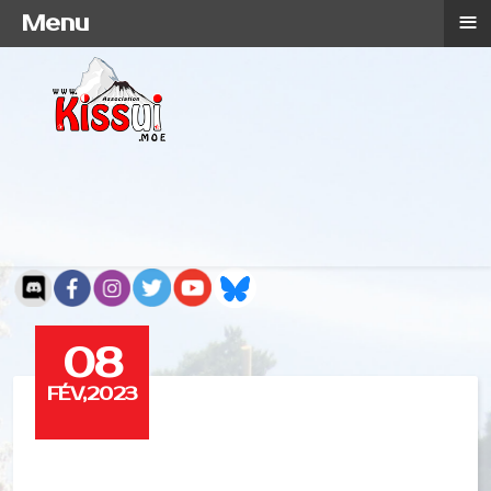
≡
Menu
08
FÉV,2023