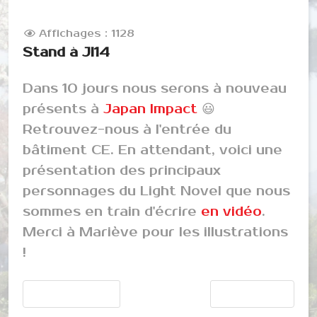
Affichages : 1128
Stand à JI14
Dans 10 jours nous serons à nouveau
présents à
Japan Impact
😃
Retrouvez-nous à l'entrée du
bâtiment CE. En attendant, voici une
présentation des principaux
personnages du Light Novel que nous
sommes en train d'écrire
en vidéo
.
Merci à Mariève pour les illustrations
!
Article précédent : Nos brochures sont disponibles
Article suivant : No
Précédent
Suivant