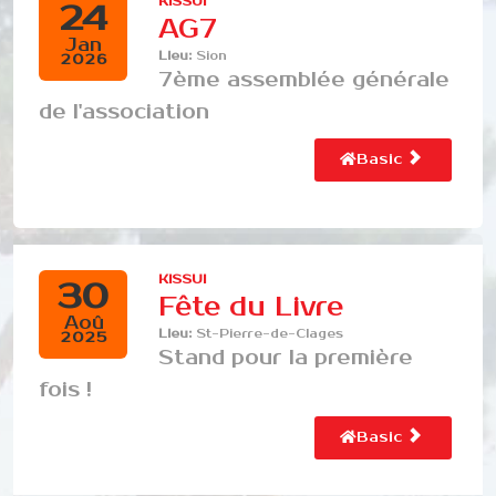
KISSUI
24
AG7
Jan
Lieu:
Sion
2026
7ème assemblée générale
de l'association
Basic
KISSUI
30
Fête du Livre
Aoû
Lieu:
St-Pierre-de-Clages
2025
Stand pour la première
fois !
Basic