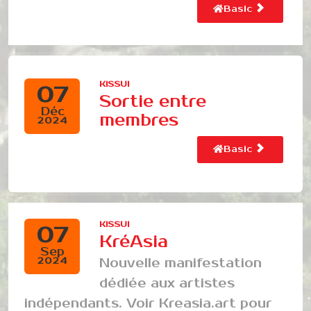
Basic
KISSUI
07
Sortie entre
Déc
membres
2024
Basic
KISSUI
07
KréAsia
Sep
Nouvelle manifestation
2024
dédiée aux artistes
indépendants. Voir Kreasia.art pour