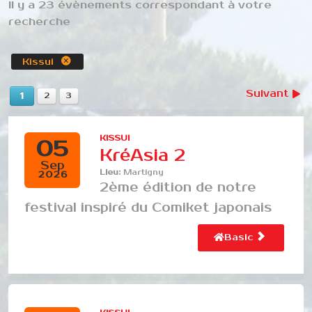
Il y a 23 évènements correspondant à votre
recherche
Kissui
Suivant
1
2
3
KISSUI
05
KréAsia 2
Sep
Lieu:
Martigny
2026
2ème édition de notre
festival inspiré du Comiket japonais
Basic