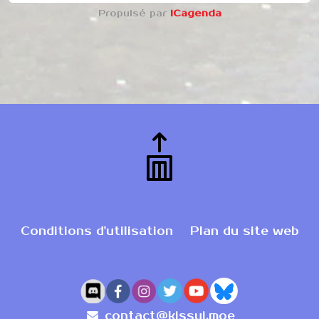
Propulsé par
iCagenda
Conditions d'utilisation
Plan du site web
contact@kissui.moe