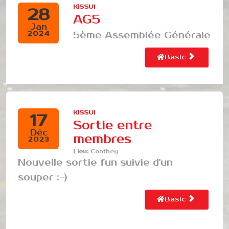
KISSUI
28
AG5
Jan
5ème Assemblée Générale
2024
Basic
KISSUI
17
Sortie entre
Déc
membres
2023
Lieu:
Conthey
Nouvelle sortie fun suivie d'un
souper :-)
Basic